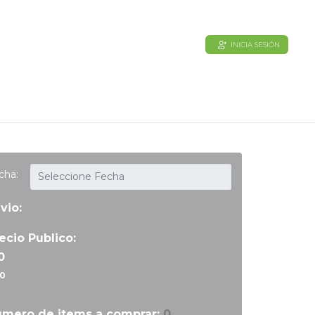
INICIA SESIÓN
cha:
vio:
ecio Publico:
0
 0
mero de items a comprar:
0