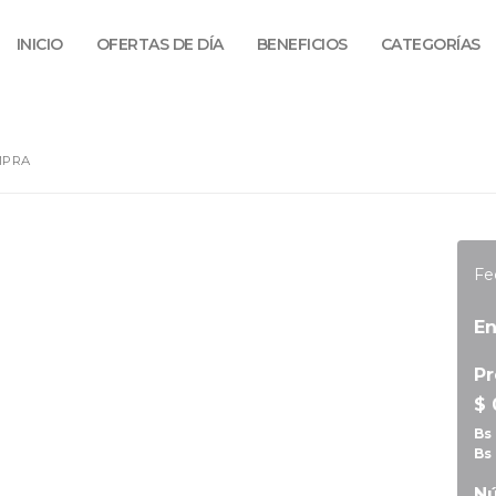
INICIO
OFERTAS DE DÍA
BENEFICIOS
CATEGORÍAS
MPRA
Fe
En
Pr
$ 
Bs
Bs
Nú