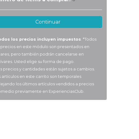
Continuar
odos los precios incluyen impuestos
. *Todos
s precios en este módulo son presentados en
lares, pero también podrán cancelarse en
ívares. Usted elige su forma de pago.
s precios y cantidades están sujetos a cambios.
 artículos en este carrito son temporales
lejando los últimos artículos vendidos a precios
omedio previamente en ExperienciasClub.