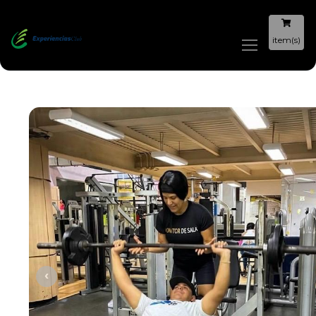
item(s)
‹