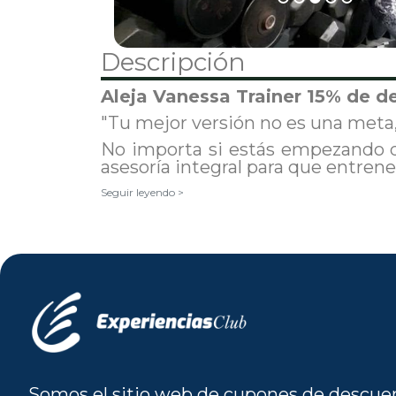
Descripción
Aleja Vanessa Trainer 15% de 
"Tu mejor versión no es una meta,
No importa si estás empezando de
asesoría integral para que entrenes
Seguir leyendo >
Somos el sitio web de cupones de descue