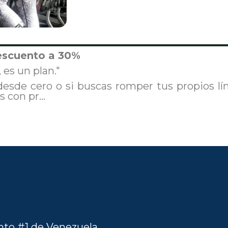
descuento a 30%
 es un plan."
sde cero o si buscas romper tus propios lím
 con pr...
nto #1 de Venezuela.