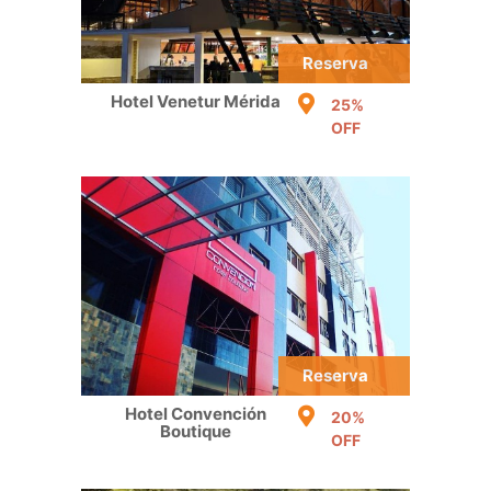
Reserva
Hotel Venetur Mérida
25%
OFF
Reserva
Hotel Convención
20%
Boutique
OFF