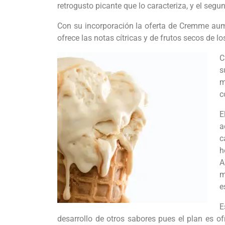
retrogusto picante que lo caracteriza, y el segu
Con su incorporación la oferta de Cremme aum
ofrece las notas cítricas y de frutos secos de 
C
s
m
c
E
a
c
h
A
m
e
E
desarrollo de otros sabores pues el plan es o