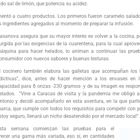
ndo sal de limón, que potencia su acidez.
entó a cuatro productos. Los primeros fueron caramelo salado
los ingredientes agregados al momento de preparar la infusión.
asanova asegura que su mayor interés es volver a la cocina, pe
urgida por las exigencias de la cuarentena, para la cual aprov
áquina para hacer helados, lo animan a continuar las prueba
onsumidor con nuevos sabores y buenas texturas.
l cocinero también elabora las galletas que acompañan los 
dictivas”, dice, antes de hacer mención a los envases en l
apacidad para 8 onzas -230 gramos- y de su imagen es respons
elados. “Vine a Caracas de visita y la pandemia me obligó 
ntonio y decidí acompañarlo en esta aventura, en la que parti
arca, que cumple con todos los requisitos para competir con p
stoy seguro, llenará un nicho desatendido por el mercado local”.
sta semana comienzan las pruebas para el
frecer una gama más variada, eso sí, en cantidades