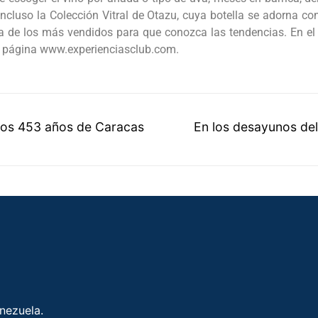
incluso la Colección Vitral de Otazu, cuya botella se adorna 
 de los más vendidos para que conozca las tendencias. En el 
la página www.experienciasclub.com.
 los 453 años de Caracas
En los desayunos de
enezuela.