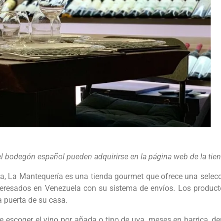
el bodegón español pueden adquirirse en la página web de la tiend
, La Mantequería es una tienda gourmet que ofrece una selecci
interesados en Venezuela con su sistema de envíos. Los produ
 puerta de su casa.
de escoger el vino por añada o tipo de uva, meses en barrica, d