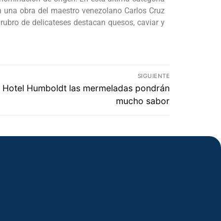
con una obra del maestro venezolano Carlos Cruz
rubro de delicateses destacan quesos, caviar y
SIGUIENTE
l Hotel Humboldt las mermeladas pondrán
mucho sabor