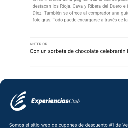
destacan los Rioja, Cava y Ribera del Duero e 
Diez. También se ofrece al comprador una guía
foie gras. Todo puede encargarse a través de 
ANTERIOR
Con un sorbete de chocolate celebrarán
Somos el sitio web de cupones de descuento #1 de V