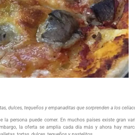
ortas, dulces, tequeños y empanaditas que sorprenden a los celí
que la persona puede comer. En muchos países existe gran var
embargo, la oferta se amplía cada día más y ahora hay mar
letas, tortas, dulces, tequeños y pastelitos.