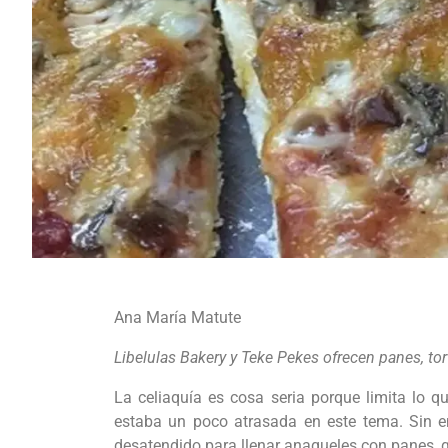
Ana María Matute
Libelulas Bakery y Teke Pekes ofrecen panes, t
La celiaquía es cosa seria porque limita lo 
estaba un poco atrasada en este tema. Sin 
desatendido para llenar anaqueles con panes, gal