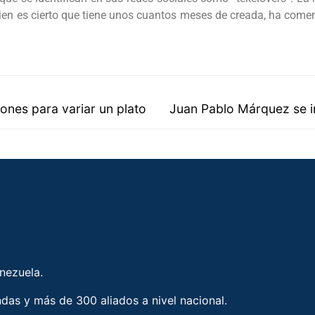
 bien es cierto que tiene unos cuantos meses de creada, ha come
ones para variar un plato
Juan Pablo Márquez se im
enezuela.
ndas y más de 300 aliados a nivel nacional.