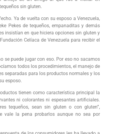
tequeños sin gluten.
sfecho. Ya de vuelta con su esposo a Venezuela,
Teke Pekes de tequeños, empanaditas y demás
s insistían en que hiciera opciones sin gluten y
 Fundación Celíaca de Venezuela para recibir el
 no se puede jugar con eso. Por eso no sacamos
ocíamos todos los procedimientos, el manejo de
es separadas para los productos normales y los
 su esposo.
oductos tienen como característica principal la
vantes ni colorantes ni espesantes artificiales.
es tequeños, sean sin gluten o con gluten”,
que vale la pena probarlos aunque no sea por
 respuesta de los consumidores les ha llevado a