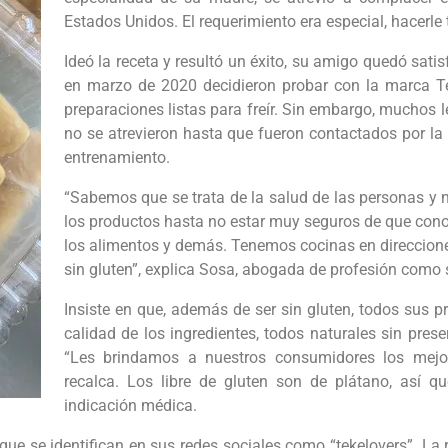
Estados Unidos. El requerimiento era especial, hacerle 
Ideó la receta y resultó un éxito, su amigo quedó sati
en marzo de 2020 decidieron probar con la marca 
preparaciones listas para freír. Sin embargo, muchos le
no se atrevieron hasta que fueron contactados por la
entrenamiento.
“Sabemos que se trata de la salud de las personas y
los productos hasta no estar muy seguros de que con
los alimentos y demás. Tenemos cocinas en direccion
sin gluten”, explica Sosa, abogada de profesión como
Insiste en que, además de ser sin gluten, todos sus pr
calidad de los ingredientes, todos naturales sin preser
“Les brindamos a nuestros consumidores los mejor
recalca. Los libre de gluten son de plátano, así 
indicación médica.
ue se identifican en sus redes sociales como “tekelovers”. La