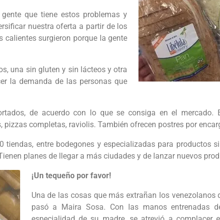
a gente que tiene estos problemas y
ficar nuestra oferta a partir de los
 calientes surgieron porque la gente
os, una sin gluten y sin lácteos y otra
cer la demanda de las personas que
rtados, de acuerdo con lo que se consiga en el mercado. E
, pizzas completas, raviolis. También ofrecen postres por encar
tiendas, entre bodegones y especializadas para productos si
 Tienen planes de llegar a más ciudades y de lanzar nuevos prod
¡Un tequeño por favor!
Una de las cosas que más extrañan los venezolanos q
pasó a Maira Sosa. Con las manos entrenadas de
especialidad de su madre, se atrevió a complacer e