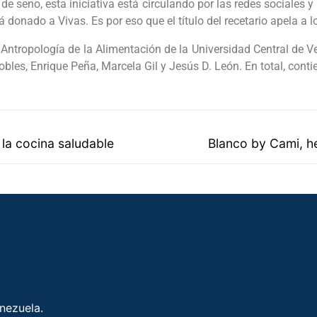
 de seno, esta iniciativa está circulando por las redes sociales
á donado a Vivas. Es por eso que el título del recetario apela 
 Antropología de la Alimentación de la Universidad Central de Ve
obles, Enrique Peña, Marcela Gil y Jesús D. León. En total, conti
 la cocina saludable
Blanco by Cami, h
enezuela.