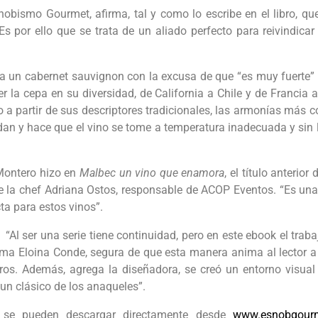
nobismo Gourmet, afirma, tal y como lo escribe en el libro, q
s por ello que se trata de un aliado perfecto para reivindic
a un cabernet sauvignon con la excusa de que “es muy fuerte” y
r la cepa en su diversidad, de California a Chile y de Francia 
o a partir de sus descriptores tradicionales, las armonías más
vidan y hace que el vino se tome a temperatura inadecuada y s
Montero hizo en
Malbec un vino que enamora
, el título anterio
 de la chef Adriana Ostos, responsable de ACOP Eventos. “Es un
ta para estos vinos”.
 “Al ser una serie tiene continuidad, pero en este ebook el trab
firma Eloina Conde, segura de que esta manera anima al lector a
eros. Además, agrega la diseñadora, se creó un entorno visua
 un clásico de los anaqueles”.
 y se pueden descargar directamente desde
www.esnobgour