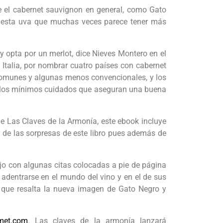
ue el cabernet sauvignon en general, como Gato
ar esta uva que muchas veces parece tener más
 opta por un merlot, dice Nieves Montero en el
a Italia, por nombrar cuatro países con cabernet
 comunes y algunas menos convencionales, y los
in los mínimos cuidados que aseguran una buena
r de Las Claves de la Armonía, este ebook incluye
a de las sorpresas de este libro pues además de
ajo con algunas citas colocadas a pie de página
 adentrarse en el mundo del vino y en el de sus
l que resalta la nueva imagen de Gato Negro y
met.com
. Las claves de la armonía lanzará