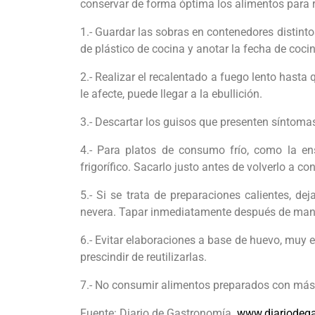
conservar de forma óptima los alimentos para r
1.- Guardar las sobras en contenedores distint
de plástico de cocina y anotar la fecha de coci
2.- Realizar el recalentado a fuego lento hasta
le afecte, puede llegar a la ebullición.
3.- Descartar los guisos que presenten síntomas
4.- Para platos de consumo frío, como la ensa
frigorífico. Sacarlo justo antes de volverlo a co
5.- Si se trata de preparaciones calientes, d
nevera. Tapar inmediatamente después de mane
6.- Evitar elaboraciones a base de huevo, muy
prescindir de reutilizarlas.
7.- No consumir alimentos preparados con más 
Fuente: Diario de Gastronomía.
www.diariodeg