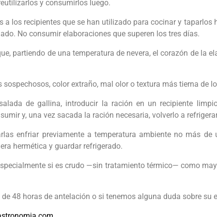
eutilizarlos y consumirlos luego.
os a los recipientes que se han utilizado para cocinar y taparlo
nado. No consumir elaboraciones que superen los tres días.
 que, partiendo de una temperatura de nevera, el corazón de la el
 sospechosos, color extraño, mal olor o textura más tierna de l
lada de gallina, introducir la ración en un recipiente limpi
nsumir y, una vez sacada la ración necesaria, volverlo a refrigerar
ejarlas enfriar previamente a temperatura ambiente no más de u
ra hermética y guardar refrigerado.
 especialmente si es crudo —sin tratamiento térmico— como mayo
de 48 horas de antelación o si tenemos alguna duda sobre su 
astronomia.com