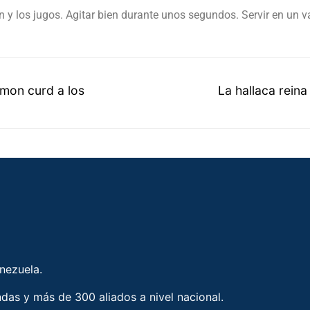
on y los jugos. Agitar bien durante unos segundos. Servir en un v
mon curd a los
La hallaca rein
enezuela.
ndas y más de 300 aliados a nivel nacional.