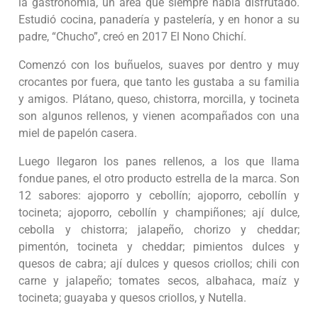
la gastronomía, un área que siempre había disfrutado.
Estudió cocina, panadería y pastelería, y en honor a su
padre, “Chucho”, creó en 2017 El Nono Chichí.
Comenzó con los buñuelos, suaves por dentro y muy
crocantes por fuera, que tanto les gustaba a su familia
y amigos. Plátano, queso, chistorra, morcilla, y tocineta
son algunos rellenos, y vienen acompañados con una
miel de papelón casera.
Luego llegaron los panes rellenos, a los que llama
fondue panes, el otro producto estrella de la marca. Son
12 sabores: ajoporro y cebollín; ajoporro, cebollín y
tocineta; ajoporro, cebollín y champiñones; ají dulce,
cebolla y chistorra; jalapeño, chorizo y cheddar;
pimentón, tocineta y cheddar; pimientos dulces y
quesos de cabra; ají dulces y quesos criollos; chili con
carne y jalapeño; tomates secos, albahaca, maíz y
tocineta; guayaba y quesos criollos, y Nutella.