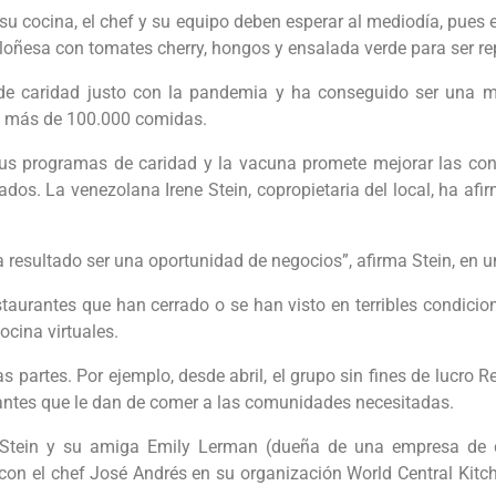
 su cocina, el chef y su equipo deben esperar al mediodía, pues
oñesa con tomates cherry, hongos y ensalada verde para ser repa
de caridad justo con la pandemia y ha conseguido ser una m
do más de 100.000 comidas.
s programas de caridad y la vacuna promete mejorar las cond
dos. La venezolana Irene Stein, copropietaria del local, ha afir
esultado ser una oportunidad de negocios”, afirma Stein, en u
urantes que han cerrado o se han visto en terribles condicio
ocina virtuales.
as partes. Por ejemplo, desde abril, el grupo sin fines de lucro 
rantes que le dan de comer a las comunidades necesitadas.
Stein y su amiga Emily Lerman (dueña de una empresa de ca
con el chef José Andrés en su organización World Central Kit