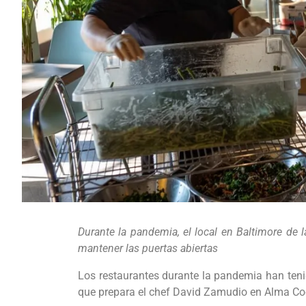
Durante la pandemia, el local en Baltimore de 
mantener las puertas abiertas
Los restaurantes durante la pandemia han teni
que prepara el chef David Zamudio en Alma Coc