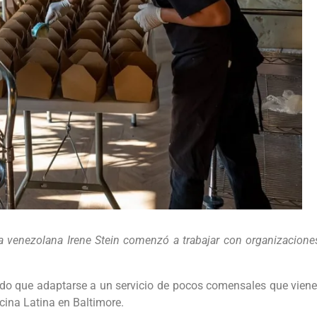
la venezolana Irene Stein comenzó a trabajar con organizaciones 
do que adaptarse a un servicio de pocos comensales que viene
ina Latina en Baltimore.