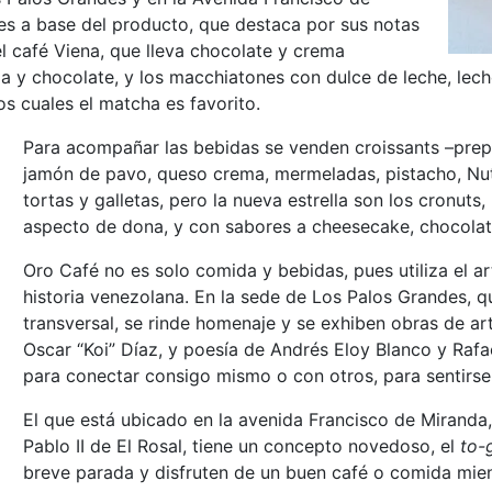
es a base del producto, que destaca por sus notas
 el café Viena, que lleva chocolate y crema
sada y chocolate, y los macchiatones con dulce de leche, l
s cuales el matcha es favorito.
Para acompañar las bebidas se venden croissants –pre
jamón de pavo, queso crema, mermeladas, pistacho, Nut
tortas y galletas, pero la nueva estrella son los cronut
aspecto de dona, y con sabores a cheesecake, chocolate,
Oro Café no es solo comida y bebidas, pues utiliza el ar
historia venezolana. En la sede de Los Palos Grandes, q
transversal, se rinde homenaje y se exhiben obras de a
Oscar “Koi” Díaz, y poesía de Andrés Eloy Blanco y Rafa
para conectar consigo mismo o con otros, para sentirse 
El que está ubicado en la avenida Francisco de Miranda,
Pablo II de El Rosal, tiene un concepto novedoso, el
to-
breve parada y disfruten de un buen café o comida mient