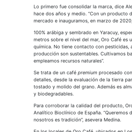
Lo primero fue consolidar la marca, dice A
hace dos años y medio. “Con un producto de c
mercado e inauguramos, en marzo de 2020, 
100% arábiga y sembrado en Yaracuy, específ
metros sobre el nivel del mar, Oro Café es u
química. No tiene contacto con pesticidas, a
producción son sustentables. Cultivamos ba
empleamos recursos naturales”.
Se trata de un café
premium
procesado con 
detalles, desde la evaluación de la tierra pa
tostado y molido del grano. Además es alm
y biodegradables.
Para corroborar la calidad del producto, Or
Analítico Bioclínico de España. “Queremos de
nosotros es tradición”, asevera Medina.
En los locales de Oro Café, ubicados en Lo