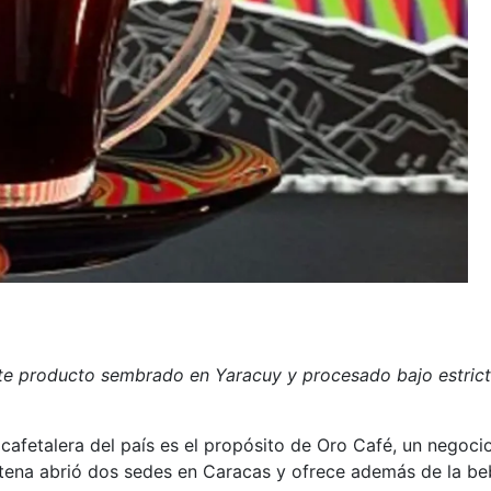
te producto sembrado en Yaracuy y procesado bajo estricto
ra cafetalera del país es el propósito de Oro Café, un ne
a abrió dos sedes en Caracas y ofrece además de la bebid