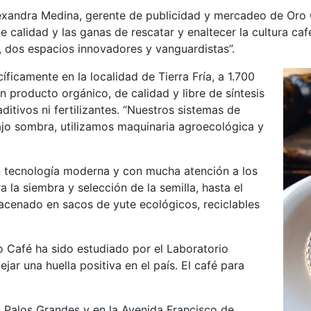
lexandra Medina, gerente de publicidad y mercadeo de Oro 
alidad y las ganas de rescatar y enaltecer la cultura cafet
dos espacios innovadores y vanguardistas”.
icamente en la localidad de Tierra Fría, a 1.700
n producto orgánico, de calidad y libre de síntesis
ditivos ni fertilizantes. “Nuestros sistemas de
jo sombra, utilizamos maquinaria agroecológica y
tecnología moderna y con mucha atención a los
ra la siembra y selección de la semilla, hasta el
acenado en sacos de yute ecológicos, reciclables
o Café ha sido estudiado por el Laboratorio
jar una huella positiva en el país. El café para
s Palos Grandes y en la Avenida Francisco de