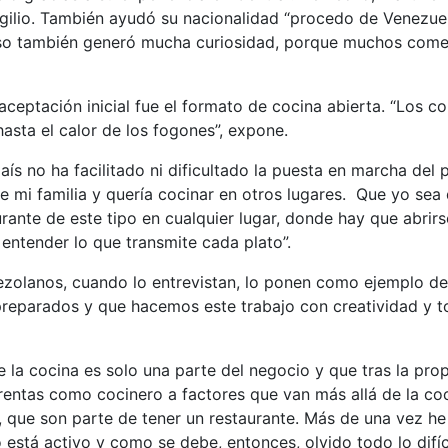
rgilio. También ayudó su nacionalidad “procedo de Venezuel
eso también generó mucha curiosidad, porque muchos comen
ceptación inicial fue el formato de cocina abierta. “Los c
asta el calor de los fogones”, expone.
aís no ha facilitado ni dificultado la puesta en marcha de
de mi familia y quería cocinar en otros lugares. Que yo sea 
rante de este tipo en cualquier lugar, donde hay que abrirs
ntender lo que transmite cada plato”.
olanos, cuando lo entrevistan, lo ponen como ejemplo de 
preparados y que hacemos este trabajo con creatividad y t
 la cocina es solo una parte del negocio y que tras la prop
nfrentas como cocinero a factores que van más allá de la c
s, que son parte de tener un restaurante. Más de una vez he
está activo y como se debe, entonces, olvido todo lo difí