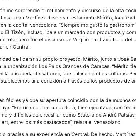
ón me sorprendió el refinamiento y discurso de la alta coci
nfiesa Juan Martínez desde su restaurante Mérito, localizad
 en la capital venezolana. “Siempre me gustó la gastronom
o El Tizón, incluso, iba a un mercado con productos y com
ta, pero fue el discurso de Virgilio en el auditorio del c
ar en Central.
idad de liderar su propio proyecto, Mérito, junto a José 
en la urbanización Los Palos Grandes de Caracas. “Mérito t
n la búsqueda de sabores, que enlacen ambas culturas. Per
Establecemos una conexión a través de los productos de amb
an fáciles ya que su apertura coincidió con la de muchos 
 suya. “Era una cocina rompedora, bien ejecutada, con técn
o y difíciles de encasillar como Statera de André Patsías,
ulert, entre los más destacados”, relata el venezolano.
ipio gracias a su experiencia en Central. De hecho, Martíne