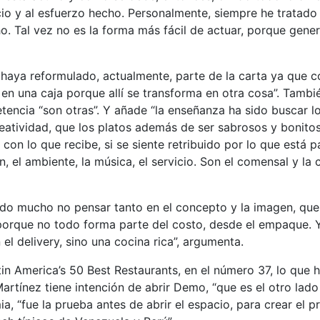
io y al esfuerzo hecho. Personalmente, siempre he tratado 
o. Tal vez no es la forma más fácil de actuar, porque gene
aya reformulado, actualmente, parte de la carta ya que co
 en una caja porque allí se transforma en otra cosa”. Tambi
encia “son otras”. Y añade “la enseñanza ha sido buscar lo p
reatividad, que los platos además de ser sabrosos y bonitos
e con lo que recibe, si se siente retribuido por lo que est
, el ambiente, la música, el servicio. Son el comensal y la 
do mucho no pensar tanto en el concepto y la imagen, que
orque no todo forma parte del costo, desde el empaque. Y 
l delivery, sino una cocina rica”, argumenta.
tin America’s 50 Best Restaurants, en el número 37, lo que 
 Martínez tiene intención de abrir Demo, “que es el otro lad
, “fue la prueba antes de abrir el espacio, para crear el p