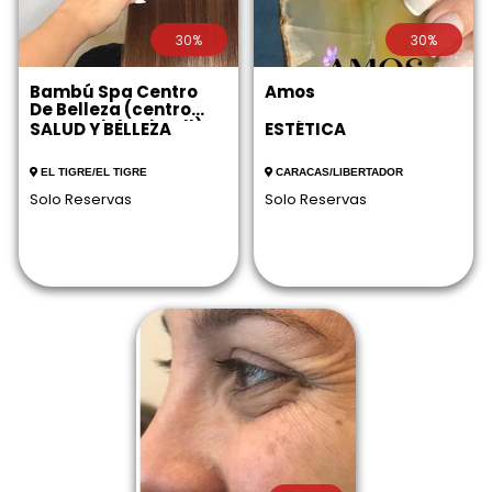
30%
30%
Bambú Spa Centro
Amos
De Belleza (centro
Comercial Unimall)
SALUD Y BELLEZA
ESTÉTICA
EL TIGRE/EL TIGRE
CARACAS/LIBERTADOR
Solo Reservas
Solo Reservas