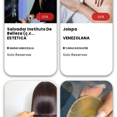
30%
30%
Salvador Instituto De
Joispa
Belleza (c.c
Metrosol)
ESTÉTICA
VENEZOLANA
MARACAIBO/ZULIA
CARACAS/SUCRE
Solo Reservas
Solo Reservas