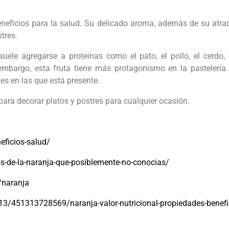
neficios para la salud. Su delicado aroma, además de su atrac
tres.
 suele agregarse a proteínas como el pato, el pollo, el cerd
mbargo, esta fruta tiene más protagonismo en la pastelería. 
s en las que está presente.
 para decorar platos y postres para cualquier ocasión.
eficios-salud/
s-de-la-naranja-que-posiblemente-no-conocias/
/naranja
/451313728569/naranja-valor-nutricional-propiedades-benefi