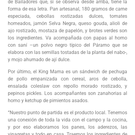
de Bailadores que, si se observa desde arriba, tiene la
forma de esa letra. Pan artesanal, 180 gramos de carne
especiada, cebollas rostizadas dulces, tomates
horneados, jamón Selva Negra, queso gouda, alioli de
ajo rostizado, mostaza de papelón, y brotes verdes son
los ingredientes. Va acompañada con papas al horno
con saní –un polvo negro típico del Páramo que se
elabora con las semillas tostadas de la planta del nabo-,
y mojo ahumado de ají dulce.
Por último, el King Mama es un sándwich de pechuga
de pollo empanizada con cereal, aros de cebolla,
ensalada coleslaw con repollo morado rostizado, y
pepinos pickles. Los acompañantes son zanahorias al
horno y ketchup de pimientos asados.
“Nuestro punto de partida es el producto local. Tenemos
una conexión de toda la vida con el campo y la cocina,
y por eso elaboramos los panes, los aderezos, las
vinagretas y todo en casa. Traemos los ingredientes de