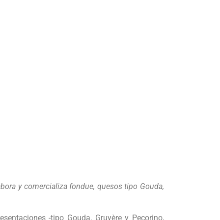
abora y comercializa fondue, quesos tipo Gouda,
entaciones -tipo Gouda, Gruyère y Pecorino,