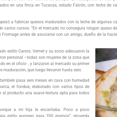
dos en una finca en Tucacas, estado Falcón, con leche de va
 empezó a fabricar quesos madurados con la leche de algunas c
 de varios cursos. “En el mercado no conseguía ningún queso de
et Fromage antes de asociarse con un amigo, dueño de la ha
do estilo Carora. Vernet y su socio adecuaron la
aron personal –todas son mujeres de la zona que
do en el oficio- , y lanzaron al mercado su primer
e maduración, que luego llevaron hasta seis.
que también pasa seis meses en cava con humedad
marca, el fondue, elaborado con varios tipos de
n al producto una suave textura apta para todos
porque a mi hija le encantaba. Poco a poco
ja estilo europeo para 350 gramos”, recuerda