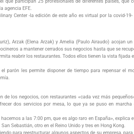
l que participan 25 profesionales de diferentes países, que 
la agencia EFE.
nary Center -la edición de este año es virtual por la covid-19
riz), Arzak (Elena Arzak) y Amelia (Paulo Airaudo) acojan un 
 cocineros a mantener cerrados sus negocios hasta que se recuper
mita reabrir los restaurantes. Todos ellos tienen la vista fijada
ue el parón les permite disponer de tiempo para repensar el 
omía.
ión de los negocios, con restaurantes «cada vez más pequeños
ofrecer dos servicios por mesa, lo que ya se puso en marcha
 lo hacemos a las 7:00 pm, que es algo raro en España», explica 
 San Sebastián, otro en el Reino Unido y tres en Hong Kong.
iendo para reestructurar algunos aspectos de su empresa, para