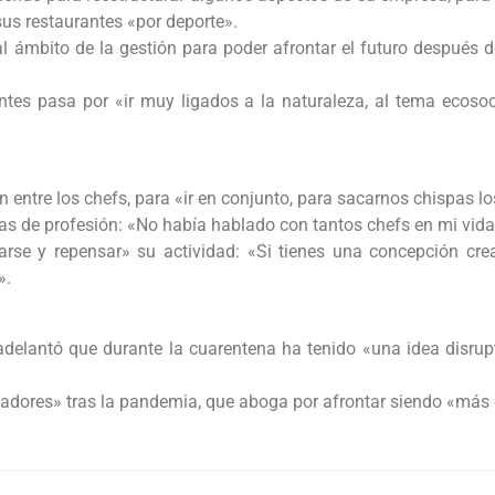
us restaurantes «por deporte».
 al ámbito de la gestión para poder afrontar el futuro despué
ntes pasa por «ir muy ligados a la naturaleza, al tema ecosoc
 entre los chefs, para «ir en conjunto, para sacarnos chispas lo
as de profesión: «No había hablado con tantos chefs en mi vida
larse y repensar» su actividad: «Si tienes una concepción cr
».
delantó que durante la cuarentena ha tenido «una idea disrupt
adores» tras la pandemia, que aboga por afrontar siendo «más c