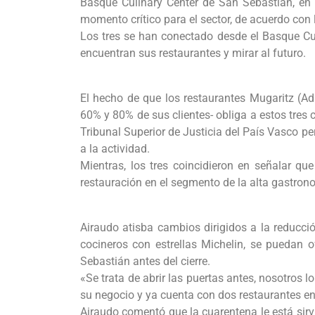
Basque Culinary Center de San Sebastián, en e
momento crítico para el sector, de acuerdo con 
Los tres se han conectado desde el Basque Culi
encuentran sus restaurantes y mirar al futuro.
El hecho de que los restaurantes Mugaritz (Adu
60% y 80% de sus clientes- obliga a estos tres
Tribunal Superior de Justicia del País Vasco per
a la actividad.
Mientras, los tres coincidieron en señalar q
restauración en el segmento de la alta gastron
Airaudo atisba cambios dirigidos a la reducc
cocineros con estrellas Michelin, se puedan 
Sebastián antes del cierre.
«Se trata de abrir las puertas antes, nosotros
su negocio y ya cuenta con dos restaurantes en
Airaudo comentó que la cuarentena le está sirv