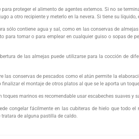
ve para proteger el alimento de agentes externos. Si no se termina
jugo a otro recipiente y meterlo en la nevera. Si tiene su líquid
rtura sólo contiene agua y sal, como en las conservas de almej
to para tomar o para emplear en cualquier guiso o sopas de pe
cobertura de las almejas puede utilizarse para la cocción de di
ubre las conservas de pescados como el atún permite la elaborac
inalizar el montaje de otros platos al que se le aporta un toque
con toques marinos es recomendable usar escabeches suaves y s
puede congelar fácilmente en las cubiteras de hielo que todo 
tratara de alguna pastilla de caldo.